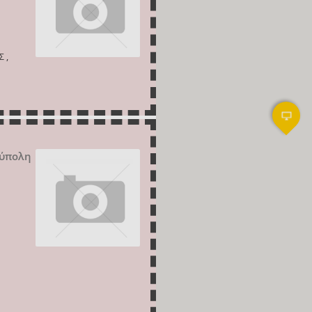
 ,
ούπολη