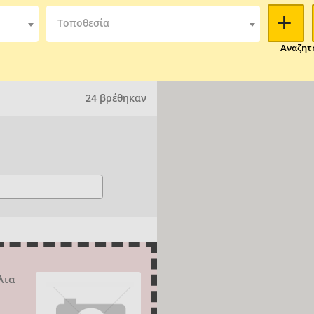
Τοποθεσία
Αναζητ
24 βρέθηκαν
λια