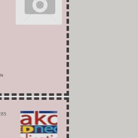
ON
285