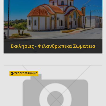
Εκκλησιες - Φιλανθρωπικα Σωματεια
Εκκλησίες - Μονές
Εκκλησιαστικά Είδη
-
-
Αγιογράφοι
ΣΑΣ ΠΡΟΤΕΙΝΟΥΜΕ