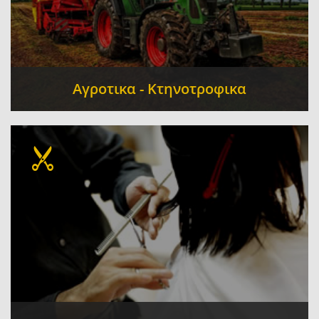
Αγροτικα - Κτηνοτροφικα
Γεωργικά - Αγροτικά Μηχανήματα - Τρακτέρ
-
Γεωργικά Εφόδια - Αγροτικά Είδη
-
Ελαιοτριβείο - Προϊόντα ελαίου - Ελαιουργία -
Ελιές
Συνεταιρισμοί
Ζωοτροφές
-
-
Πτηνοτροφές Ιχθυοτροφές