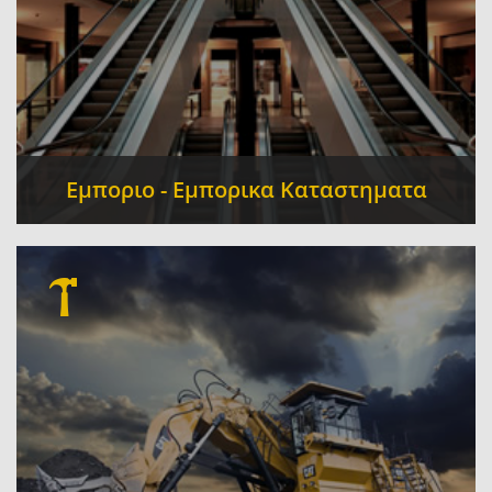
Εμποριο - Εμπορικα Καταστηματα
Κρεοπωλεία
Mini Market - Παντοπωλεία -
-
Καφέ
Σούπερ Μάρκετ
Έπιπλα
-
-
-
Οπωροπωλεια