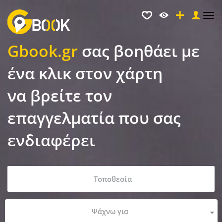
Tog
nav
Gbook.gr
σας βοηθάει με
ένα κλικ στον χάρτη
να βρείτε τον
επαγγελματία που σας
ενδιαφέρει
Ψάχνω για