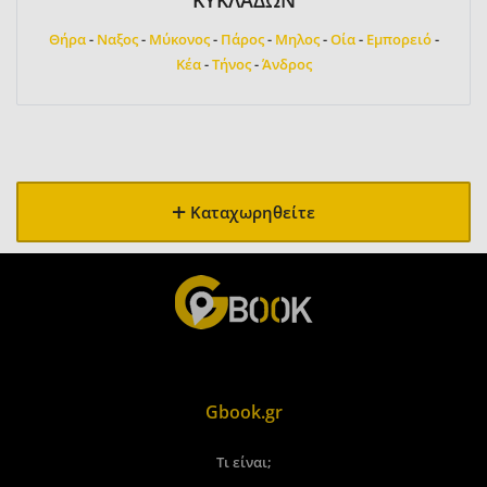
ΚΥΚΛΑΔΩΝ
Θήρα
-
Ναξος
-
Μύκονος
-
Πάρος
-
Μηλος
-
Οία
-
Εμπορειό
-
Κέα
-
Τήνος
-
Άνδρος
Καταχωρηθείτε
Gbook.gr
Τι είναι;