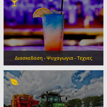
Λεωφορεία Συγκοινωνίες Δρομολόγια
-
Κάμπινγκ (Camping) - Κατασκηνώσεις
Διασκεδαση - Ψυχαγωγια - Τεχνες
Καφετέριες - Bar
Πρακτορεία Τυχερών
-
Παιχνιδιών - Προπο
Παιδότοποι - Play
-
Grounds - Escape Room
Αίθουσα Δεξιώσεων -
-
Εκδηλώσεων
Καφενεία
-