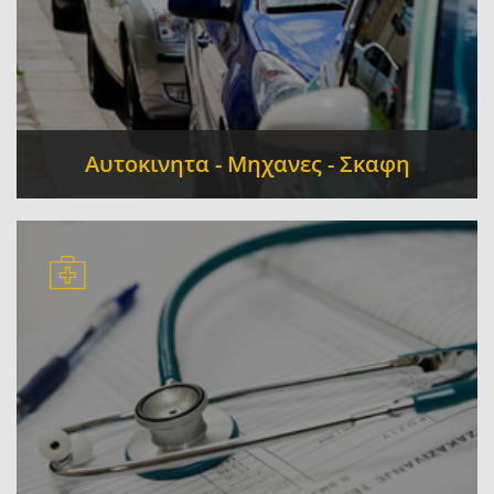
Αυτοκινητα - Μηχανες - Σκαφη
Service - Επισκευές Αυτοκινήτων
Πρατήρια
-
Υγρών Καυσίμων
Ανταλλακτικά - Αξεσουάρ
-
-
Ενοικίαση
Ελαστικά - Βουλκανιζατέρ - Ζάντες -
-
Αναρτήσεις