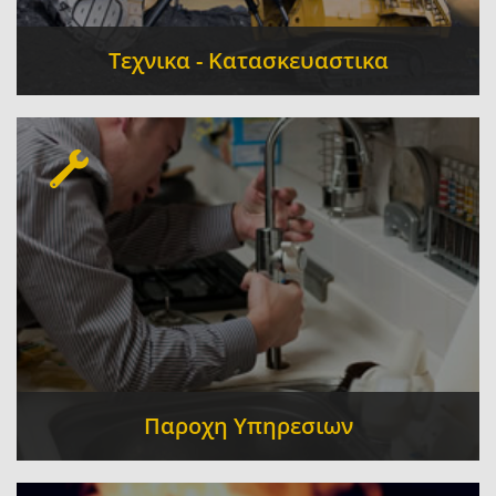
Τεχνικα - Κατασκευαστικα
Τεχνικό Γραφείο
Ηλεκτρολόγοι -
-
Ηλεκτρολογικές Εγκαταστάσεις
Θέρμανση -
-
Ψύξη - Κλιματισμός
Πολιτικοί Μηχανικοί
-
-
Ξυλουργικές Εργασίες
Παροχη Υπηρεσιων
Λογιστικά - Φοροτεχνικά
Μεταφορές -
-