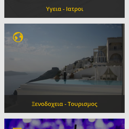
Υγεια - Ιατροι
Οδοντίατροι
Διαγνωστικά Κέντρα
-
-
Φαρμακεία
Μικροβιολόγοι
Φυσικοθεραπεία
-
-
Ξενοδοχεια - Τουρισμος
Ενοικιαζόμενα Δωμάτια
Ξενοδοχεία
-
-
Ταξιδιωτικά Γραφεία - Πρακτορεία
-