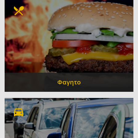
Μετακομίσεις
Δικηγόροι
Courier
Γραφεία
-
-
-
Τελετών
Φαγητο
Ψητοπωλεία - Ψησταριές - Σουβλατζίδικο -
Οβελιστήριο
Εστιατόρια
Αρτοποιεία
-
-
-
Ζαχαροπλαστεία
Ταβέρνες
-