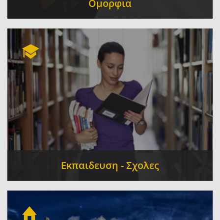
Ομορφια
Κομμωτήρια - Κουρεία
Κέντρα Αισθητικής
-
-
Μανικιούρ - Πεντικιούρ
Καλλυντικά
-
-
Αρωματοπωλείο
Εκπαιδευση - Σχολες
Κέντρα Ξένων Γλωσσών
Φροντιστήρια Μέσης
-
Εκπαίδευσης
Σχολές Οδηγών
Παιδικοί
-
-
Σταθμοί
Ιδιωτικά Εκπαιδευτήρια
-