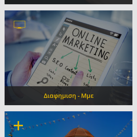
Ηλεκτρονικοί Υπολογιστές - Πληροφορική -
Επισκευή - Εμπορία - Αναλώσιμα
Συστήματα
-
Ασφαλείας
Κινητή τηλεφωνία - Gagdets -
-
Ακουστικά
Δορυφορικά Συστήματα
-
-
Αυτοματισμοί
Διαφημιση - Μμε
Γραφικές Τέχνες - Εκτυπώσεις
Επιγραφές
-
-
Ραδιοφωνικοί Σταθμοί
Διαφημιστικές
-
Εταιρίες
Βιντεοσκοπήσεις - Φωτογραφίσεις
-