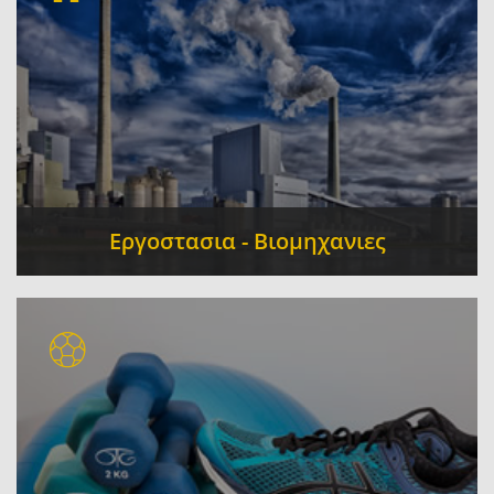
Εργοστασια - Βιομηχανιες
Βιομηχανικά Είδη Εργαλεία
Βιομηχανία
-
Τροφίμων
Συσκευασία - Τυποποίηση
-
-
Σιδηρουργεία
Ανακύκλωση
-