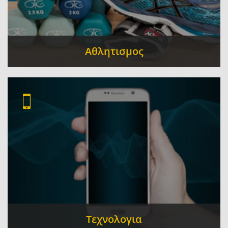
Αθλητισμος
Γυμναστήρια
Αθλητικοί Σύλλογοι
Αθλητικά
-
-
Είδη
Σχολές Πολεμικών Τεχνών
Αθλητικές
-
-
Εγκαταστάσεις
Τεχνολογια