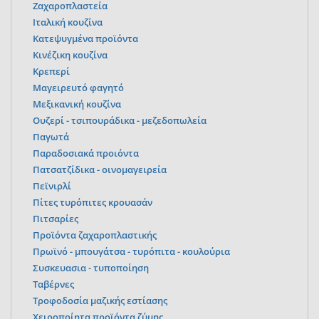
Ζαχαροπλαστεία
Ιταλική κουζίνα
Κατεψυγμένα προϊόντα
Κινέζικη κουζίνα
Κρεπερί
Μαγειρευτό φαγητό
Μεξικανική κουζίνα
Ουζερί - τσιπουράδικα - μεζεδοπωλεία
Παγωτά
Παραδοσιακά προιόντα
Πατσατζίδικα - οινομαγειρεία
Πεϊνιρλί
Πίτες τυρόπιτες κρουασάν
Πιτσαρίες
Προϊόντα ζαχαροπλαστικής
Πρωϊνό - μπουγάτσα - τυρόπιτα - κουλούρια
Συσκευασια - τυποποίηση
Ταβέρνες
Τροφοδοσία μαζικής εστίασης
Χειροποίητα προϊόντα ζύμης