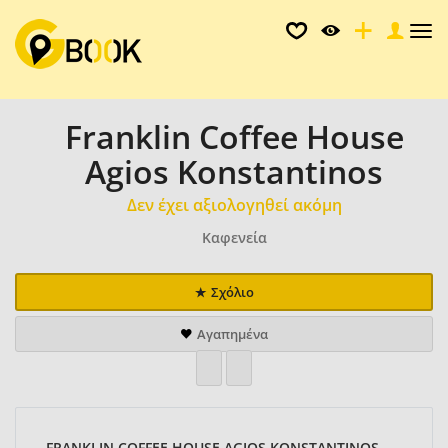
Tog
nav
Franklin Coffee House
Agios Konstantinos
Δεν έχει αξιολογηθεί ακόμη
Καφενεία
Σχόλιο
Αγαπημένα
FRANKLIN COFFEE HOUSE AGIOS KONSTANTINOS