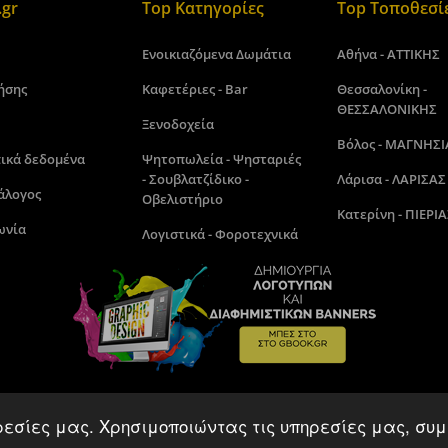
gr
Top Κατηγορίες
Top Τοποθεσί
Ενοικιαζόμενα Δωμάτια
Αθήνα - ΑΤΤΙΚΗΣ
ήσης
Καφετέριες - Bar
Θεσσαλονίκη -
ΘΕΣΣΑΛΟΝΙΚΗΣ
Ξενοδοχεία
Βόλος - ΜΑΓΝΗΣΙ
ικά δεδομένα
Ψητοπωλεία - Ψησταριές
- Σουβλατζίδικο -
Λάρισα - ΛΑΡΙΣΑΣ
άλογος
Οβελιστήριο
Κατερίνη - ΠΙΕΡΙΑ
ωνία
Λογιστικά - Φοροτεχνικά
ρεσίες μας. Χρησιμοποιώντας τις υπηρεσίες μας, συμ
Gbook.gr©2018 - 2026. Made by kamitare.com