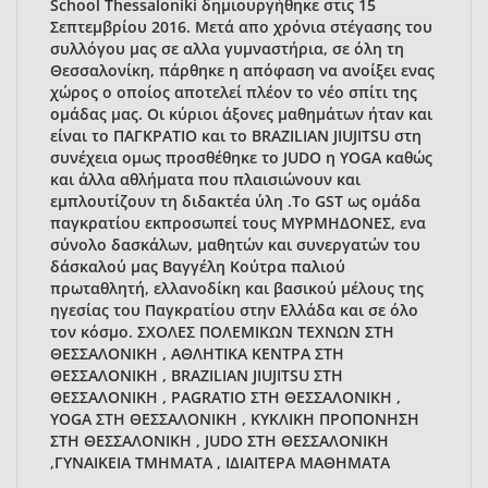
School Thessaloniki δημιουργήθηκε στις 15
Σεπτεμβρίου 2016. Μετά απο χρόνια στέγασης του
συλλόγου μας σε αλλα γυμναστήρια, σε όλη τη
Θεσσαλονίκη, πάρθηκε η απόφαση να ανοίξει ενας
χώρος ο οποίος αποτελεί πλέον το νέο σπίτι της
ομάδας μας. Οι κύριοι άξονες μαθημάτων ήταν και
είναι το ΠΑΓΚΡΑΤΙΟ και το BRAZILIAN JIUJITSU στη
συνέχεια ομως προσθέθηκε το JUDO η YOGA καθώς
και άλλα αθλήματα που πλαισιώνουν και
εμπλουτίζουν τη διδακτέα ύλη .Το GST ως ομάδα
παγκρατίου εκπροσωπεί τους ΜΥΡΜΗΔΟΝΕΣ, ενα
σύνολο δασκάλων, μαθητών και συνεργατών του
δάσκαλού μας Βαγγέλη Κούτρα παλιού
πρωταθλητή, ελλανοδίκη και βασικού μέλους της
ηγεσίας του Παγκρατίου στην Ελλάδα και σε όλο
τον κόσμο. ΣΧΟΛΕΣ ΠΟΛΕΜΙΚΩΝ ΤΕΧΝΩΝ ΣΤΗ
ΘΕΣΣΑΛΟΝΙΚΗ , ΑΘΛΗΤΙΚΑ ΚΕΝΤΡΑ ΣΤΗ
ΘΕΣΣΑΛΟΝΙΚΗ , BRAZILIAN JIUJITSU ΣΤΗ
ΘΕΣΣΑΛΟΝΙΚΗ , PAGRATIO ΣΤΗ ΘΕΣΣΑΛΟΝΙΚΗ ,
YOGA ΣΤΗ ΘΕΣΣΑΛΟΝΙΚΗ , ΚΥΚΛΙΚΗ ΠΡΟΠΟΝΗΣΗ
ΣΤΗ ΘΕΣΣΑΛΟΝΙΚΗ , JUDO ΣΤΗ ΘΕΣΣΑΛΟΝΙΚΗ
,ΓΥΝΑΙΚΕΙΑ ΤΜΗΜΑΤΑ , ΙΔΙΑΙΤΕΡΑ ΜΑΘΗΜΑΤΑ